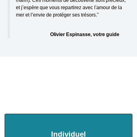
marin). Ces moments de découverte sont précieux,
et j’espère que vous repartirez avec l'amour de la
mer et l’envie de protéger ses trésors."
                            Olivier Espinasse, votre guide
Tarifs
Les tarifs Cigale Aventure Aquatique pour une journée
inoubliable 10h00 – 16h00
Individuel